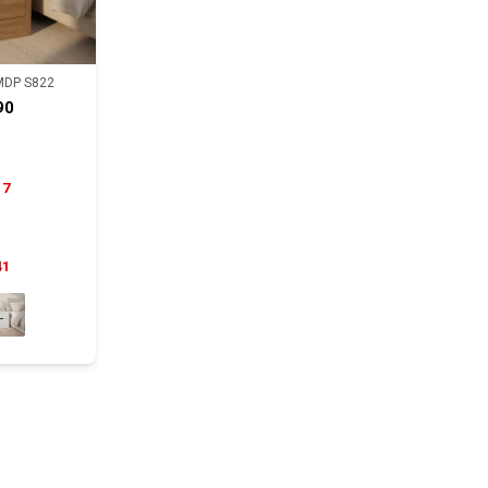
MDP S822
90
17
41