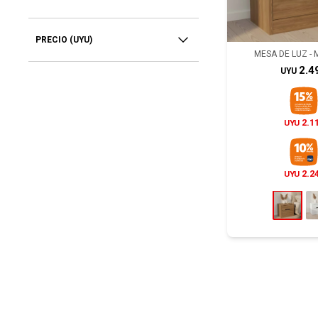
PRECIO
(UYU)
MESA DE LUZ - 
2.4
UYU
2.1
UYU
2.2
UYU