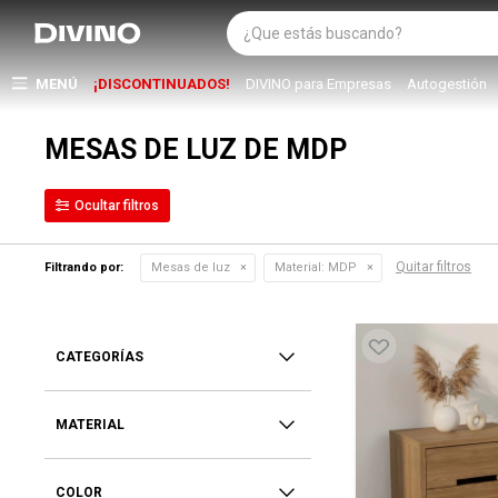
MENÚ
¡DISCONTINUADOS!
DIVINO para Empresas
Autogestión
MESAS DE LUZ DE MDP
Quitar filtros
Filtrando por:
Mesas de luz
Material:
MDP
CATEGORÍAS
MATERIAL
COLOR