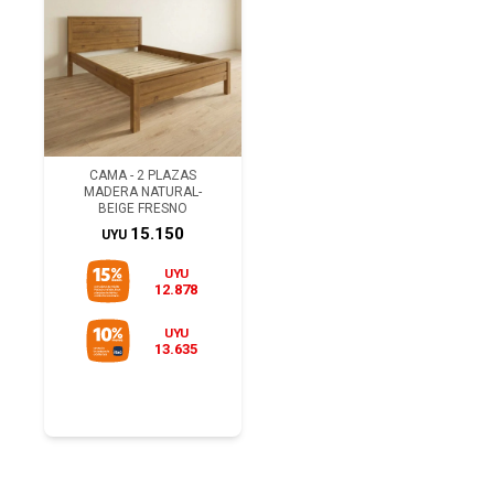
CAMA - 2 PLAZAS
MADERA NATURAL-
BEIGE FRESNO
15.150
UYU
UYU
12.878
UYU
13.635