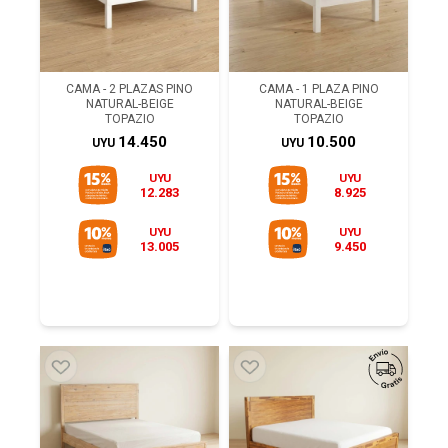
CAMA - 2 PLAZAS PINO
CAMA - 1 PLAZA PINO
NATURAL-BEIGE
NATURAL-BEIGE
TOPAZIO
TOPAZIO
14.450
10.500
UYU
UYU
UYU
UYU
12.283
8.925
UYU
UYU
13.005
9.450