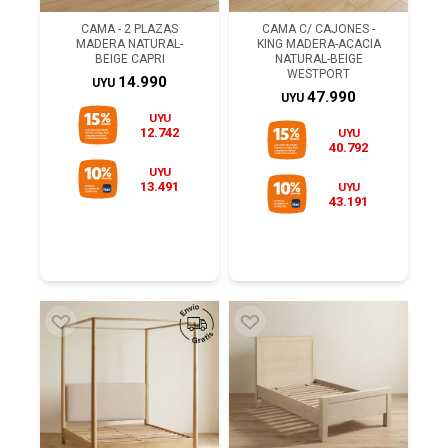
CAMA - 2 PLAZAS
CAMA C/ CAJONES -
MADERA NATURAL-
KING MADERA-ACACIA
BEIGE CAPRI
NATURAL-BEIGE
WESTPORT
14.990
UYU
47.990
UYU
UYU
12.742
UYU
40.792
UYU
13.491
UYU
43.191