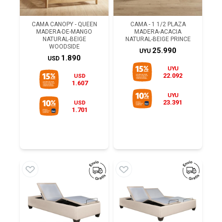
CAMA CANOPY - QUEEN
CAMA - 1 1/2 PLAZA
MADERA-DE-MANGO
MADERA-ACACIA
NATURAL-BEIGE
NATURAL-BEIGE PRINCE
WOODSIDE
25.990
UYU
1.890
USD
UYU
22.092
USD
1.607
UYU
23.391
USD
1.701