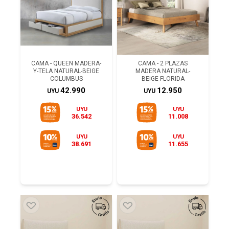
CAMA - QUEEN MADERA-
CAMA - 2 PLAZAS
Y-TELA NATURAL-BEIGE
MADERA NATURAL-
COLUMBUS
BEIGE FLORIDA
42.990
12.950
UYU
UYU
UYU
UYU
36.542
11.008
UYU
UYU
38.691
11.655