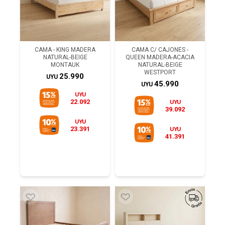
CAMA - KING MADERA
CAMA C/ CAJONES -
NATURAL-BEIGE
QUEEN MADERA-ACACIA
MONTAUK
NATURAL-BEIGE
WESTPORT
25.990
UYU
45.990
UYU
UYU
22.092
UYU
39.092
UYU
23.391
UYU
41.391