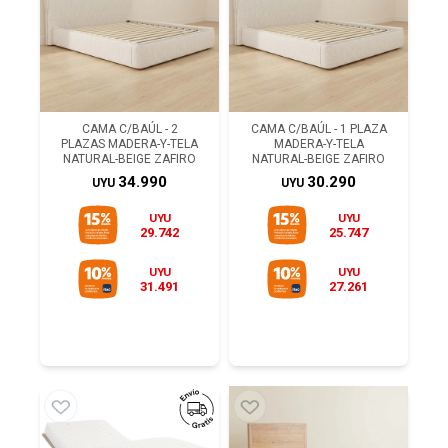
CAMA C/BAÚL - 2
CAMA C/BAÚL - 1 PLAZA
PLAZAS MADERA-Y-TELA
MADERA-Y-TELA
NATURAL-BEIGE ZAFIRO
NATURAL-BEIGE ZAFIRO
34.990
30.290
UYU
UYU
UYU
UYU
29.742
25.747
UYU
UYU
31.491
27.261