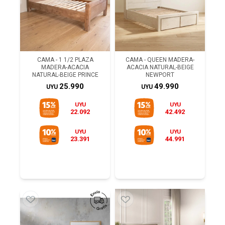
CAMA - 1 1/2 PLAZA
CAMA - QUEEN MADERA-
MADERA-ACACIA
ACACIA NATURAL-BEIGE
NATURAL-BEIGE PRINCE
NEWPORT
25.990
49.990
UYU
UYU
UYU
UYU
22.092
42.492
UYU
UYU
23.391
44.991