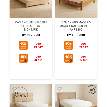
CAMA - QUEEN MADERA
CAMA - KING MADERA-
NATURAL-BEIGE
ACACIA NATURAL-BEIGE
MONTAUK
AHF 1202
22.990
38.990
UYU
UYU
UYU
UYU
19.542
33.142
UYU
UYU
20.691
35.091