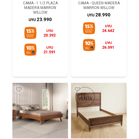
CAMA - 1 1/2 PLAZA
CAMA - QUEEN MADERA
MADERA MARRON
MARRON WILLOW
WILLOW
28.990
UYU
23.990
UYU
UYU
24.642
UYU
20.392
UYU
26.091
UYU
21.591