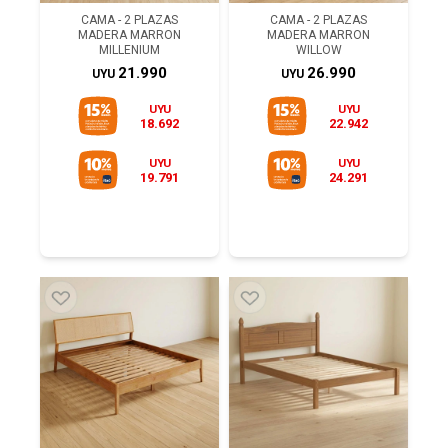
CAMA - 2 PLAZAS
CAMA - 2 PLAZAS
MADERA MARRON
MADERA MARRON
MILLENIUM
WILLOW
21.990
26.990
UYU
UYU
UYU
UYU
18.692
22.942
UYU
UYU
19.791
24.291