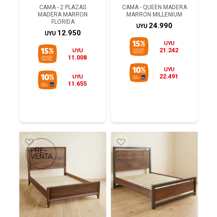
CAMA - 2 PLAZAS
CAMA - QUEEN MADERA
MADERA MARRON
MARRON MILLENIUM
FLORIDA
24.990
UYU
12.950
UYU
UYU
21.242
UYU
11.008
UYU
22.491
UYU
11.655