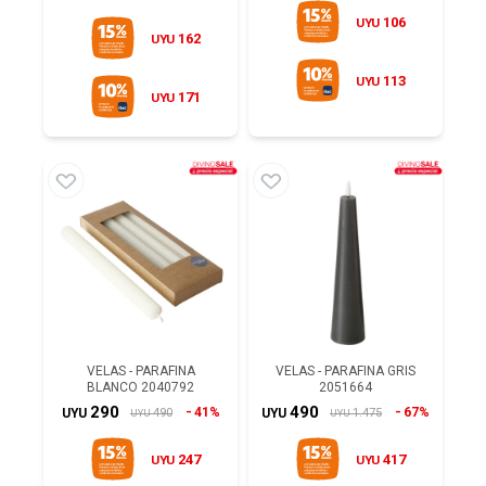
106
UYU
162
UYU
113
UYU
171
UYU
VELAS - PARAFINA
VELAS - PARAFINA GRIS
BLANCO 2040792
2051664
290
490
41%
67%
490
1.475
UYU
UYU
UYU
UYU
247
417
UYU
UYU