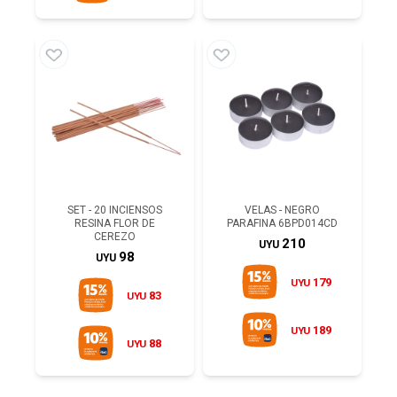
SET - 20 INCIENSOS
VELAS - NEGRO
RESINA FLOR DE
PARAFINA 6BPD014CD
CEREZO
210
UYU
98
UYU
179
UYU
83
UYU
189
UYU
88
UYU