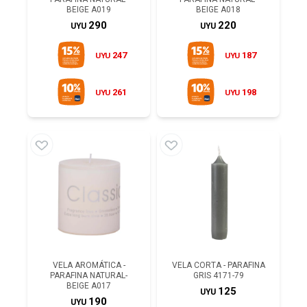
BEIGE A019
BEIGE A018
290
220
UYU
UYU
247
187
UYU
UYU
261
198
UYU
UYU
VELA AROMÁTICA -
VELA CORTA - PARAFINA
PARAFINA NATURAL-
GRIS 4171-79
BEIGE A017
125
UYU
190
UYU