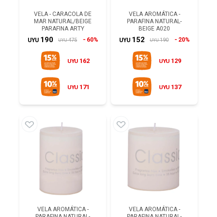
VELA - CARACOLA DE
VELA AROMÁTICA -
MAR NATURAL/BEIGE
PARAFINA NATURAL-
PARAFINA ARTY
BEIGE A020
190
152
60%
20%
475
190
UYU
UYU
UYU
UYU
162
129
UYU
UYU
171
137
UYU
UYU
VELA AROMÁTICA -
VELA AROMÁTICA -
PARAFINA NATURAL-
PARAFINA NATURAL-