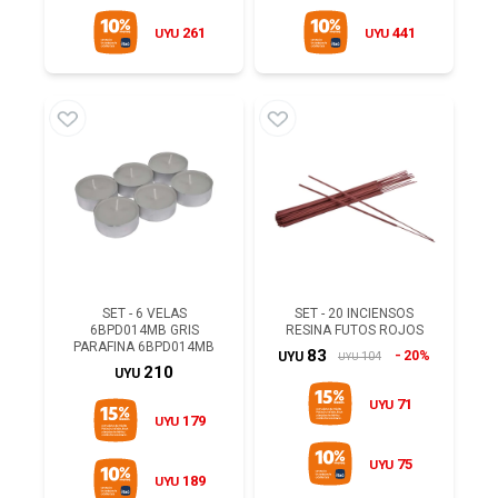
261
441
UYU
UYU
SET - 6 VELAS
SET - 20 INCIENSOS
6BPD014MB GRIS
RESINA FUTOS ROJOS
PARAFINA 6BPD014MB
83
20%
104
UYU
UYU
210
UYU
71
UYU
179
UYU
75
UYU
189
UYU