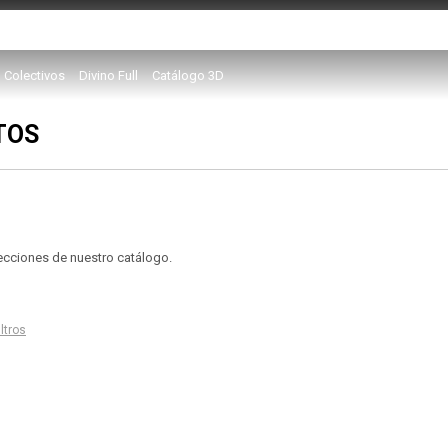
Colectivos
Divino Full
Catálogo 3D
TOS
secciones de nuestro catálogo.
iltros