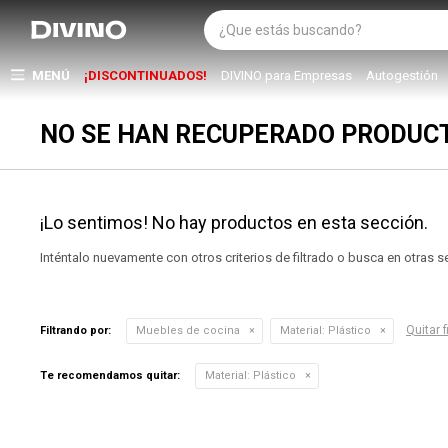
MENÚ
¡DISCONTINUADOS!
DIVINO para Empresas
Autogestión
NO SE HAN RECUPERADO PRODUC
¡Lo sentimos! No hay productos en esta sección.
Inténtalo nuevamente con otros criterios de filtrado o busca en otras 
Quitar f
Filtrando por:
Muebles de cocina
Material:
Plástico
Te recomendamos quitar:
Material:
Plástico