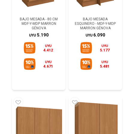
BAJO MESADA - 80 CM
BAJO MESADA
MDF-Y-MDP MARRON
ESQUINERO - MDF-Y-MDP
GÉNOVA
MARRON GÉNOVA
5.190
6.090
UYU
UYU
UYU
UYU
4.412
5.177
UYU
UYU
4.671
5.481