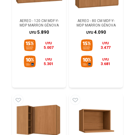
AEREO - 120 CM MDF-Y-
AEREO - 80 CM MDF-Y-
MDP MARRON GÉNOVA
MDP MARRON GÉNOVA
5.890
4.090
UYU
UYU
UYU
UYU
5.007
3.477
UYU
UYU
5.301
3.681