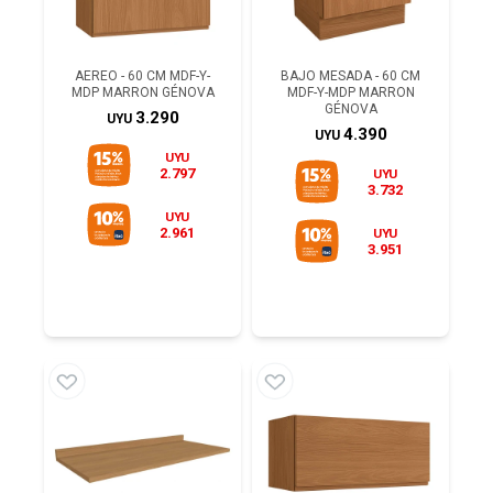
AEREO - 60 CM MDF-Y-
BAJO MESADA - 60 CM
MDP MARRON GÉNOVA
MDF-Y-MDP MARRON
GÉNOVA
3.290
UYU
4.390
UYU
UYU
2.797
UYU
3.732
UYU
2.961
UYU
3.951