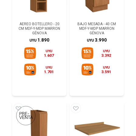
AEREO BOTELLERO - 20
BAJO MESADA - 40 CM
CM MDF-Y-MDP MARRON
MDF-Y-MDP MARRON
GÉNOVA
GÉNOVA
1.890
3.990
UYU
UYU
UYU
UYU
1.607
3.392
UYU
UYU
1.701
3.591