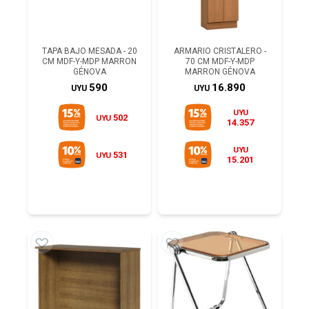
TAPA BAJO MESADA - 20
ARMARIO CRISTALERO -
CM MDF-Y-MDP MARRON
70 CM MDF-Y-MDP
GÉNOVA
MARRON GÉNOVA
590
16.890
UYU
UYU
UYU
502
UYU
14.357
UYU
531
UYU
15.201