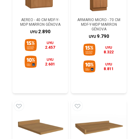
AEREO - 40 CM MDF-Y-
ARMARIO MICRO - 70 CM
MDP MARRON GÉNOVA
MDF-Y-MDP MARRON
GÉNOVA
2.890
UYU
9.790
UYU
UYU
2.457
UYU
8.322
UYU
2.601
UYU
8.811