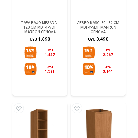
TAPA BAJO MESADA -
AEREO BASC. 80 - 80 CM
120 CM MDF-Y-MDP
MDF-Y-MDP MARRON
MARRON GÉNOVA
GENOVA
1.690
3.490
UYU
UYU
UYU
UYU
1.437
2.967
UYU
UYU
1.521
3.141