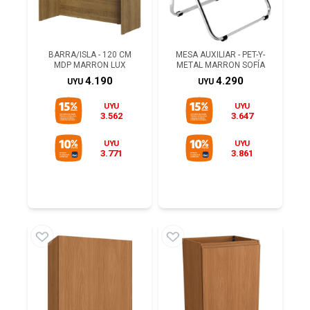
BARRA/ISLA - 120 CM
MESA AUXILIAR - PET-Y-
MDP MARRON LUX
METAL MARRON SOFÍA
4.190
4.290
UYU
UYU
UYU
UYU
3.562
3.647
UYU
UYU
3.771
3.861