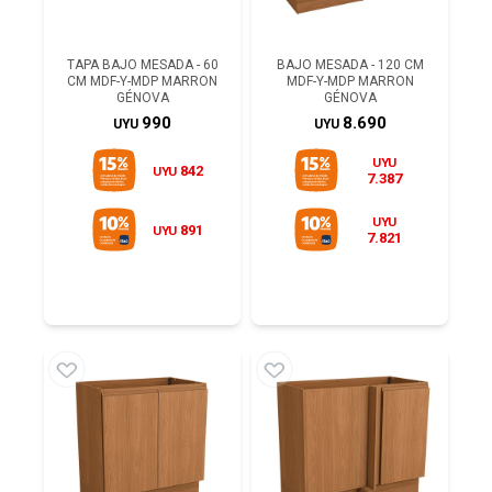
TAPA BAJO MESADA - 60
BAJO MESADA - 120 CM
CM MDF-Y-MDP MARRON
MDF-Y-MDP MARRON
GÉNOVA
GÉNOVA
990
8.690
UYU
UYU
UYU
842
UYU
7.387
UYU
891
UYU
7.821