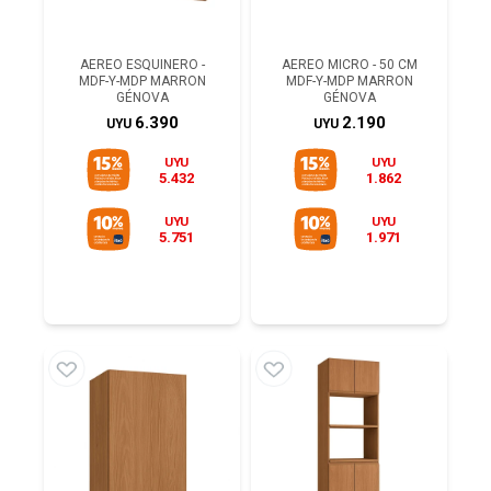
AEREO ESQUINERO -
AEREO MICRO - 50 CM
MDF-Y-MDP MARRON
MDF-Y-MDP MARRON
GÉNOVA
GÉNOVA
6.390
2.190
UYU
UYU
UYU
UYU
5.432
1.862
UYU
UYU
5.751
1.971