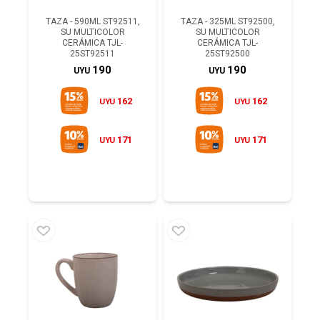
TAZA - 590ML ST92511,
TAZA - 325ML ST92500,
SU MULTICOLOR
SU MULTICOLOR
CERÁMICA TJL-
CERÁMICA TJL-
25ST92511
25ST92500
190
190
UYU
UYU
162
162
UYU
UYU
171
171
UYU
UYU