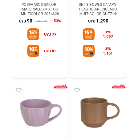
POSAVASOS SAILOR -
SET 3 BOWLS C/TAPA -
MATERIALES-MIXTOS
PLASTICO-RECICLADO
MULTICOLOR 2054620
MULTICOLOR GUZZINI
90
1.290
53%
190
UYU
UYU
UYU
UYU
77
UYU
1.097
UYU
81
UYU
1.161