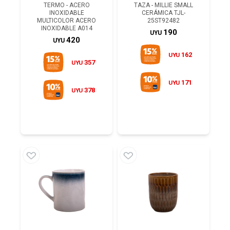
TERMO - ACERO
TAZA - MILLIE SMALL
INOXIDABLE
CERÁMICA TJL-
MULTICOLOR ACERO
25ST92482
INOXIDABLE A014
190
UYU
420
UYU
162
UYU
357
UYU
171
UYU
378
UYU