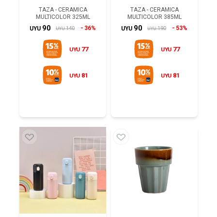
TAZA - CERAMICA
TAZA - CERAMICA
MULTICOLOR 325ML
MULTICOLOR 385ML
90
90
36%
53%
140
190
UYU
UYU
UYU
UYU
77
77
UYU
UYU
81
81
UYU
UYU