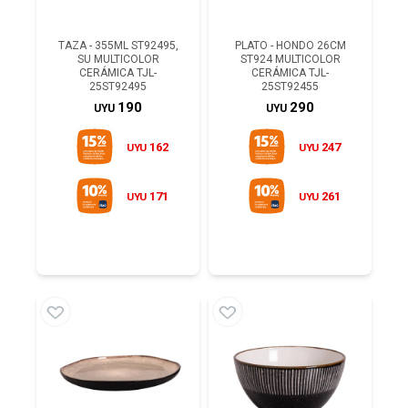
TAZA - 355ML ST92495,
PLATO - HONDO 26CM
SU MULTICOLOR
ST924 MULTICOLOR
CERÁMICA TJL-
CERÁMICA TJL-
25ST92495
25ST92455
190
290
UYU
UYU
162
247
UYU
UYU
171
261
UYU
UYU