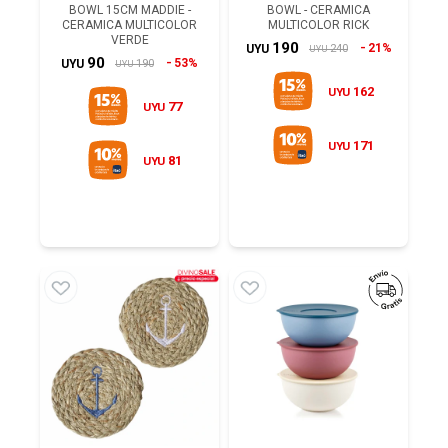
BOWL 15CM MADDIE -
BOWL - CERAMICA
CERAMICA MULTICOLOR
MULTICOLOR RICK
VERDE
190
21%
240
UYU
UYU
90
53%
190
UYU
UYU
162
UYU
77
UYU
171
UYU
81
UYU