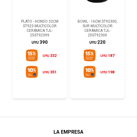
PLATO - HONDO 32CM
BOWL - 16CM ST92300,
ST923 MULTICOLOR
SUR MULTICOLOR
CERÁMICA TJL-
CERÁMICA TJL-
25ST92399
25ST92300
390
220
UYU
UYU
332
187
UYU
UYU
351
198
UYU
UYU
LA EMPRESA