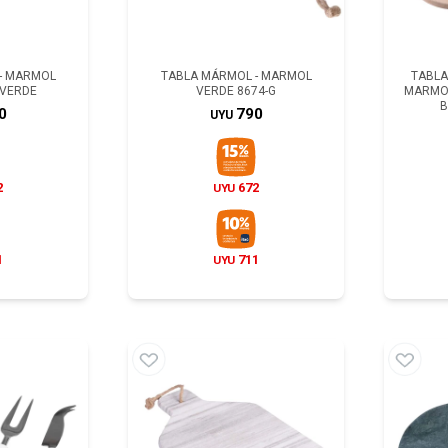
- MARMOL
TABLA MÁRMOL - MARMOL
TABLA
 VERDE
VERDE 8674-G
MARMOL
B
0
790
UYU
2
672
UYU
1
711
UYU