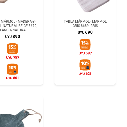
 MÁRMOL - MADERA-Y-
TABLA MÁRMOL - MARMOL
 NATURAL-BEIGE 8672,
GRIS 8689, GRIS
LANCO/NATURAL
690
UYU
890
UYU
587
UYU
757
UYU
621
UYU
801
UYU