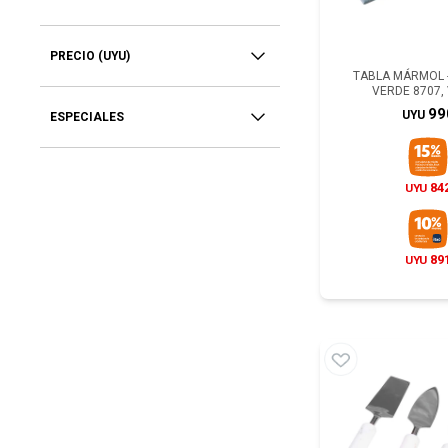
PRECIO
(UYU)
TABLA MÁRMOL 
VERDE 8707,
99
UYU
ESPECIALES
84
UYU
89
UYU