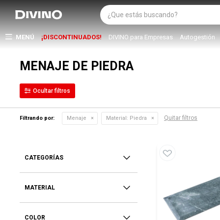
MENÚ
¡DISCONTINUADOS!
DIVINO para Empresas
Autogestión
MENAJE DE PIEDRA
Quitar filtros
Filtrando por:
Menaje
Material:
Piedra
CATEGORÍAS
MATERIAL
COLOR