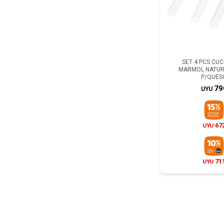
SET 4 PCS CUC
MARMOL NATUR
P/QUES
79
UYU
67
UYU
71
UYU