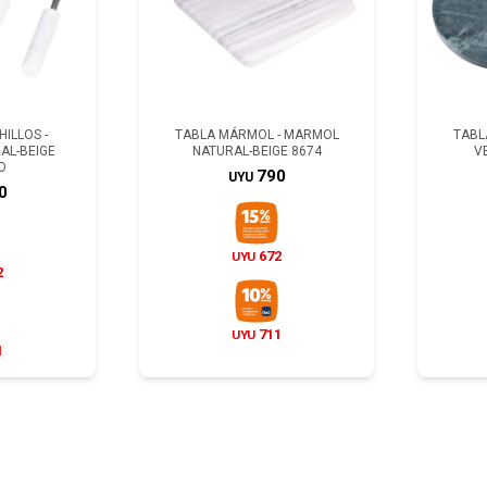
HILLOS -
TABLA MÁRMOL - MARMOL
TABL
AL-BEIGE
NATURAL-BEIGE 8674
V
O
790
UYU
0
672
UYU
2
711
UYU
1