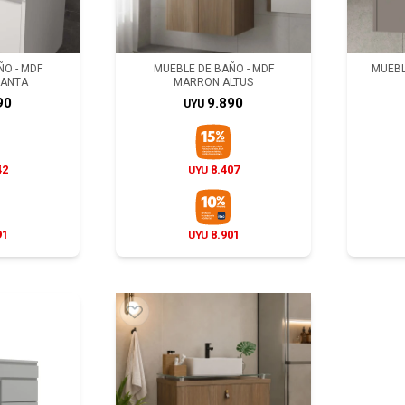
O - MDF
MUEBLE DE BAÑO - MDF
MUEBL
LANTA
MARRON ALTUS
90
9.890
UYU
42
8.407
UYU
91
8.901
UYU