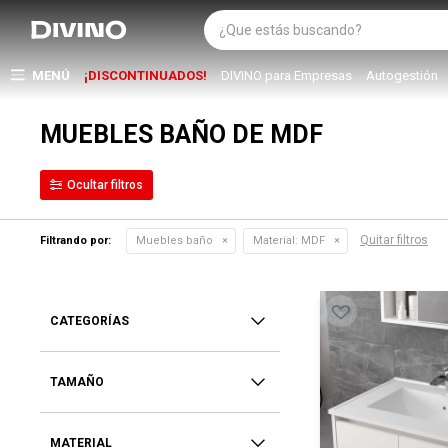
MENÚ
¡DISCONTINUADOS!
DIVINO para Empresas
Autogestión
MUEBLES BAÑO DE MDF
Quitar filtros
Filtrando por:
Muebles baño
Material:
MDF
CATEGORÍAS
TAMAÑO
MATERIAL