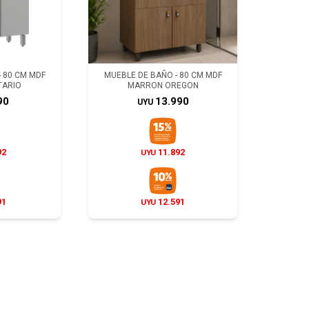
 80 CM MDF
MUEBLE DE BAÑO - 80 CM MDF
TARIO
MARRON OREGON
90
13.990
UYU
92
11.892
UYU
91
12.591
UYU