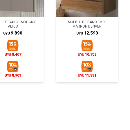
E DE BAÑO - MDF GRIS
MUEBLE DE BAÑO - MDF
ALTUS
MARRON DENVER
9.890
12.590
UYU
UYU
8.407
10.702
UYU
UYU
8.901
11.331
UYU
UYU