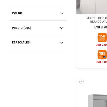
COLOR
MUEBLE DE BAÑ
BLANCO AT
8.9
UYU
PRECIO
(UYU)
ESPECIALES
7.6
UYU
8.0
UYU