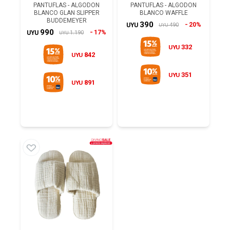
PANTUFLAS - ALGODON
PANTUFLAS - ALGODON
BLANCO GLAN SLIPPER
BLANCO WAFFLE
BUDDEMEYER
390
20%
490
UYU
UYU
990
17%
1.190
UYU
UYU
332
UYU
842
UYU
351
UYU
891
UYU