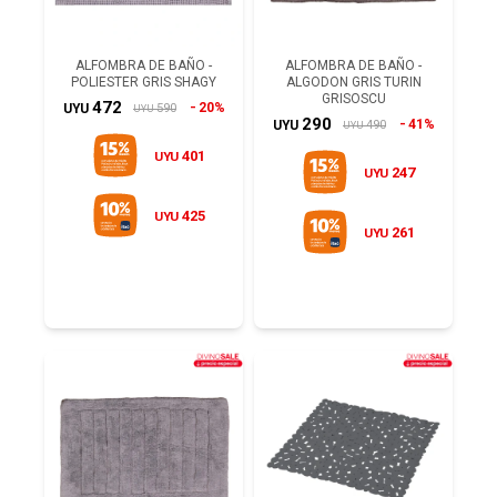
ALFOMBRA DE BAÑO -
ALFOMBRA DE BAÑO -
POLIESTER GRIS SHAGY
ALGODON GRIS TURIN
GRISOSCU
472
20%
590
UYU
UYU
290
41%
490
UYU
UYU
401
UYU
247
UYU
425
UYU
261
UYU