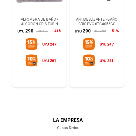
ALFOMBRA DE BAÑO -
ANTIDESLIZANTE - BAÑO
ALGODON GRIS TURIN
GRIS PVC 6TCA056BC
290
290
41%
51%
490
590
UYU
UYU
UYU
UYU
247
247
UYU
UYU
261
261
UYU
UYU
LA EMPRESA
Casas Divino