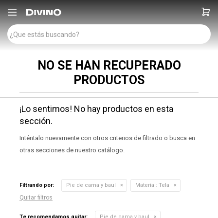

NO SE HAN RECUPERADO
PRODUCTOS
¡Lo sentimos! No hay productos en esta
sección.
Inténtalo nuevamente con otros criterios de filtrado o busca en
otras secciones de nuestro catálogo.
Filtrando por:
Pie de cama y baul
Material:
Tela
Quitar filtros
Te recomendamos quitar:
Pie de cama y baul