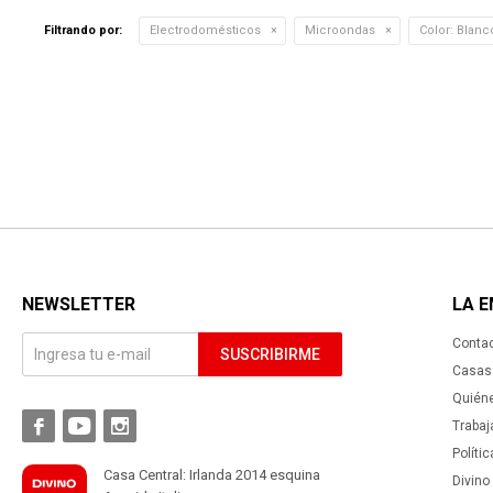
Filtrando por:
Electrodomésticos
Microondas
Color:
Blanc
NEWSLETTER
LA 
Conta
SUSCRIBIRME
Casas 
Quién



Trabaj
Políti
Casa Central: Irlanda 2014 esquina
Divino