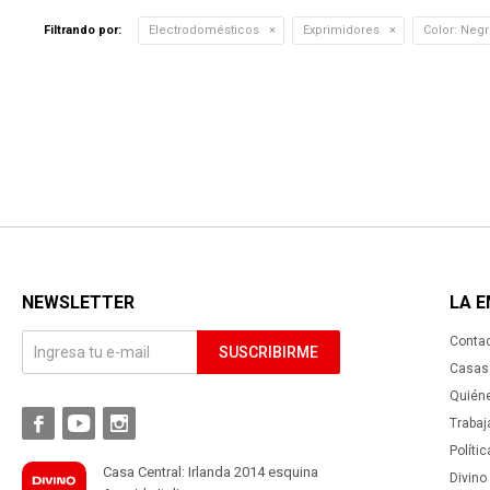
Filtrando por:
Electrodomésticos
Exprimidores
Color:
Negr
NEWSLETTER
LA 
Conta
SUSCRIBIRME
Casas 
Quién



Trabaj
Políti
Casa Central: Irlanda 2014 esquina
Divino