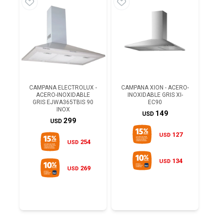
CAMPANA ELECTROLUX -
CAMPANA XION - ACERO-
ACERO-INOXIDABLE
INOXIDABLE GRIS XI-
GRIS EJWA365TBIS 90
EC90
INOX
149
USD
299
USD
127
USD
254
USD
134
USD
269
USD