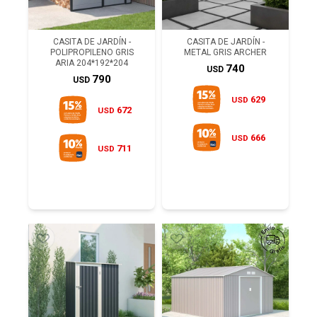
CASITA DE JARDÍN -
CASITA DE JARDÍN -
POLIPROPILENO GRIS
METAL GRIS ARCHER
ARIA 204*192*204
740
USD
790
USD
629
USD
672
USD
666
USD
711
USD