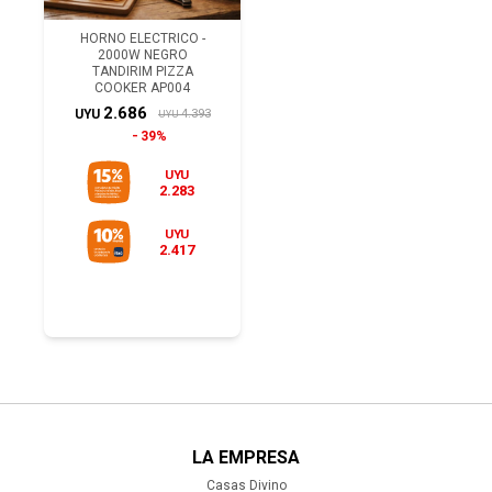
HORNO ELECTRICO -
2000W NEGRO
TANDIRIM PIZZA
COOKER AP004
2.686
4.393
UYU
UYU
39%
UYU
2.283
UYU
2.417
LA EMPRESA
Casas Divino