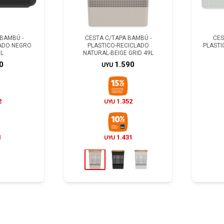
BAMBÚ -
CESTA C/TAPA BAMBÚ -
CES
LADO NEGRO
PLASTICO-RECICLADO
PLASTI
5L
NATURAL-BEIGE GRID 49L
0
1.590
UYU
2
1.352
UYU
1
1.431
UYU