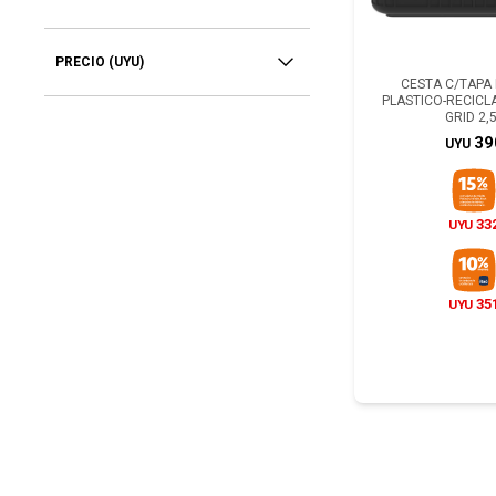
PRECIO
(UYU)
CESTA C/TAPA 
PLASTICO-RECIC
GRID 2,
39
UYU
33
UYU
35
UYU