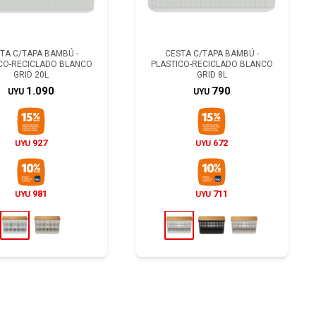
TA C/TAPA BAMBÚ -
CESTA C/TAPA BAMBÚ -
CO-RECICLADO BLANCO
PLASTICO-RECICLADO BLANCO
GRID 20L
GRID 8L
1.090
790
UYU
UYU
927
672
UYU
UYU
981
711
UYU
UYU