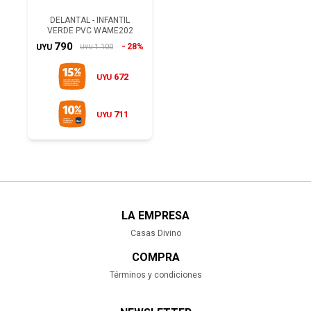
DELANTAL - INFANTIL
VERDE PVC WAME202
790
28%
1.100
UYU
UYU
672
UYU
711
UYU
LA EMPRESA
Casas Divino
COMPRA
Términos y condiciones