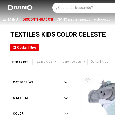
MENÚ
¡DISCONTINUADOS!
DIVINO para Empresas
Autogestión
TEXTILES KIDS COLOR CELESTE
Quitar filtros
Filtrando por:
Textiles KIDS
Color:
Celeste
CATEGORÍAS
MATERIAL
COLOR