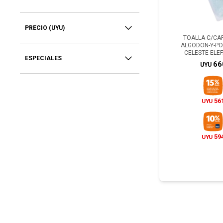
PRECIO
(UYU)
TOALLA C/CA
ALGODON-Y-PO
CELESTE ELEF
ESPECIALES
66
UYU
56
UYU
59
UYU