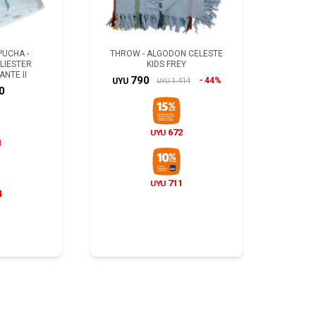
PUCHA -
THROW - ALGODON CELESTE
LIESTER
KIDS FREY
ANTE II
790
44%
1.414
UYU
UYU
0
672
UYU
1
711
UYU
4