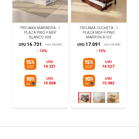
TRICAMA MARINERA - 1
TRICAMA CUCHETA - 1
PLAZA PINO-Y-MDF
PLAZA MDF-Y-PINO
BLANCO 008
MARRON B102
16.731
17.091
18.590
18.990
UYU
UYU
UYU
UYU
10%
10%
UYU
UYU
14.221
14.527
UYU
UYU
15.058
15.382