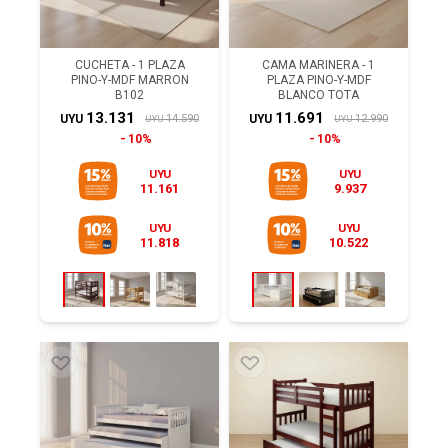
CUCHETA - 1 PLAZA
CAMA MARINERA - 1
PINO-Y-MDF MARRON
PLAZA PINO-Y-MDF
B102
BLANCO TOTA
13.131
11.691
14.590
12.990
UYU
UYU
UYU
UYU
10%
10%
UYU
UYU
11.161
9.937
UYU
UYU
11.818
10.522