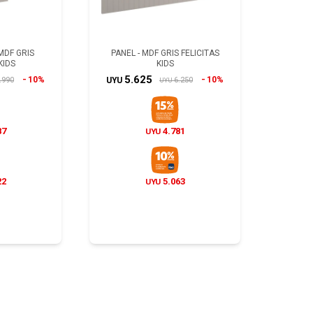
MDF GRIS
PANEL - MDF GRIS FELICITAS
KIDS
KIDS
5.625
10%
10%
.990
6.250
UYU
UYU
87
4.781
UYU
22
5.063
UYU