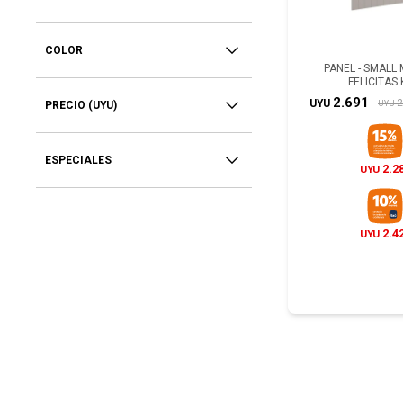
COLOR
PANEL - SMALL 
FELICITAS 
2.691
2
UYU
UYU
PRECIO
(UYU)
ESPECIALES
2.2
UYU
2.4
UYU