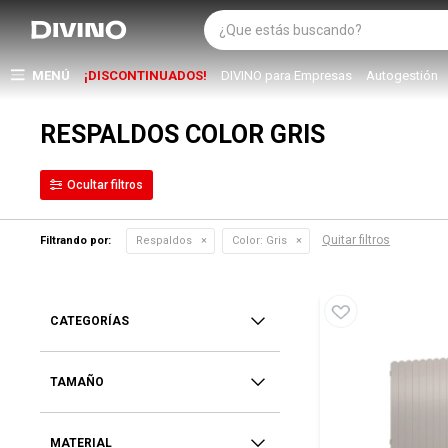
MENÚ
¡DISCONTINUADOS!
DIVINO para Empresas
Autogestión
RESPALDOS COLOR GRIS
Quitar filtros
Filtrando por:
Respaldos
Color:
Gris
CATEGORÍAS
TAMAÑO
MATERIAL