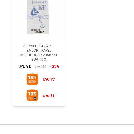
SERVILLETA PAPEL
SAILOR - PAPEL
MULTICOLOR 2056761
SURTIDO
90
25%
120
UYU
UYU
77
UYU
81
UYU