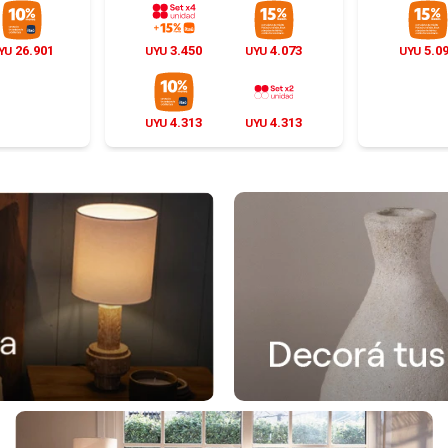
26.901
3.450
4.073
5.0
YU
UYU
UYU
UYU
4.313
4.313
UYU
UYU