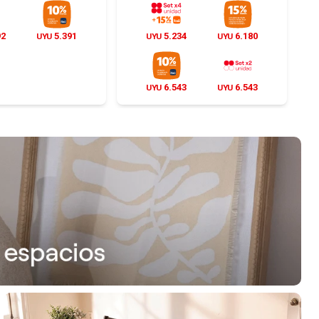
92
5.391
5.234
6.180
UYU
UYU
UYU
6.543
6.543
UYU
UYU