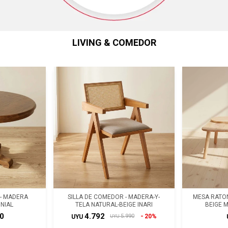
LIVING & COMEDOR
- MADERA
SILLA DE COMEDOR - MADERA-Y-
MESA RATON
NIAL
TELA NATURAL-BEIGE INARI
BEIGE 
0
4.792
20%
5.990
UYU
UYU