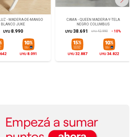
LUZ - MADERA-DE-MANGO
- MADERA-Y-TELA GRIS
BUTACA - MADERA NATURAL-BEIGE
CAMA - QUEEN MADERA-Y-TELA
BLANCO JUKE
ARUBA
NEGRO COLUMBUS
CITRUS NATURAL
16.990
8.990
38.691
12.990
10%
42.990
UYU
UYU
UYU
UYU
UYU
442
.642
15.291
8.091
11.042
32.887
11.691
34.822
UYU
UYU
UYU
UYU
UYU
UYU