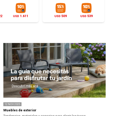
22
1.611
509
539
USD
USD
USD
12
NOV
2025
Muebles de exterior
Tendencias, materiales y consejos para elegir los tuyos