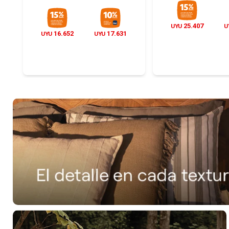
25.407
UYU
U
16.652
17.631
UYU
UYU