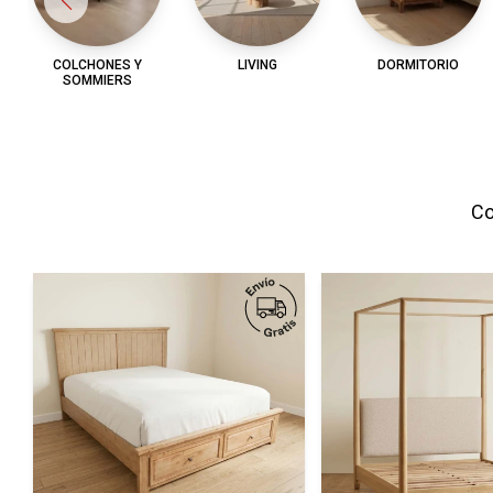
COLCHONES Y
LIVING
DORMITORIO
SOMMIERS
Co