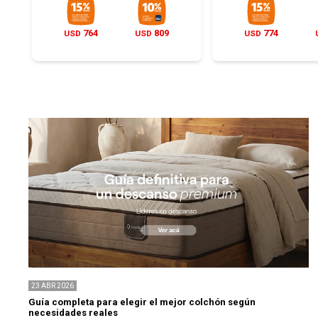
764
809
774
USD
USD
USD
23
ABR
2026
Guía completa para elegir el mejor colchón según
necesidades reales