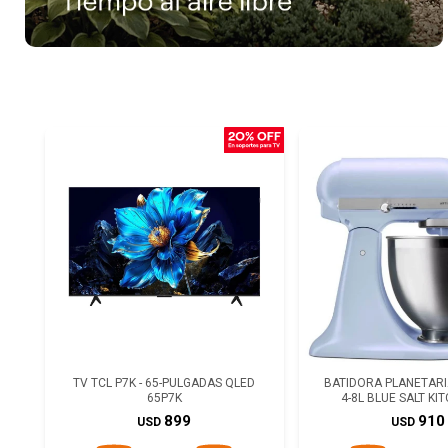
TV TCL P7K - 65-PULGADAS QLED
BATIDORA PLANETARIA
65P7K
4-8L BLUE SALT KI
899
910
USD
USD